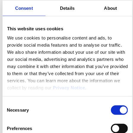
Walden auf zwei Kompetenzbereiche: Logistik und
Consent
Details
About
Transport von Gesundheitsprodukten (mit Movianto
für die Logistik, Eurotranspharma für den
temperaturgeführten Transport auf der letzten Meile
This website uses cookies
und Transpharma International für den Transport auf
der ersten Meile) sowie Express-Transporte (mit
We use cookies to personalise content and ads, to
Ciblex, DPXS, Eco course Optic und Relais Colis).
provide social media features and to analyse our traffic.
Zur Unterstützung dieser Aktivitäten entwickelt die
We also share information about your use of our site with
Tochtergesellschaft Pharma Pilot IT-Lösungen, die
our social media, advertising and analytics partners who
auf die spezifischen Bedürfnisse der Kunden der
may combine it with other information that you’ve provided
Gruppe zugeschnitten sind.
to them or that they’ve collected from your use of their
Die Walden-Gruppe ist in 16 Ländern vertreten
services. You can learn more about the information we
(Frankreich, Spanien, Deutschland, Niederlande,
collect by reading our
Privacy Notice
.
Belgien, Dänemark, Großbritannien, Irland, Italien,
Schweiz, Marokko, Polen, Tschechische Republik,
Consent
Slowakei, Rumänien und Indien), beschäftigt mehr als
Necessary
Selection
6 800 Mitarbeiter an 250 Standorten und verfügt
über fast eine Million Quadratmeter Lagerfläche. Im
Jahr 2024 erwirtschaftete die Gruppe einen Umsatz
Preferences
von 2,6 Milliarden Euro.
www.walden-group.com