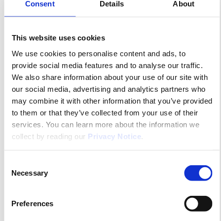
Consent
Details
About
This website uses cookies
We use cookies to personalise content and ads, to
provide social media features and to analyse our traffic.
We also share information about your use of our site with
our social media, advertising and analytics partners who
may combine it with other information that you’ve provided
to them or that they’ve collected from your use of their
services. You can learn more about the information we
collect by reading our
Privacy Notice
.
Benelux
Movianto, ein Unternehmen von Yusen Logistics,
hat seine Lagerkapazität im belgischen Aalst
Consent
Necessary
Selection
Die Lagerkapazität für temperaturgeführte Paletten
hat sich von 14.000 auf 25.000 fast verdoppelt.
Preferences
17th June 2026