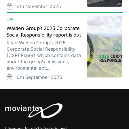
13th November 2025
CSR
Walden Group’s 2025 Corporate
Social Responsibility report is out
Read Walden Group’s 2025
Corporate Social Responsibility
(CSR) Report which contains data
about the group’s emissions,
environmental act...
10th September 2025
Lösungen für die Lieferkette und