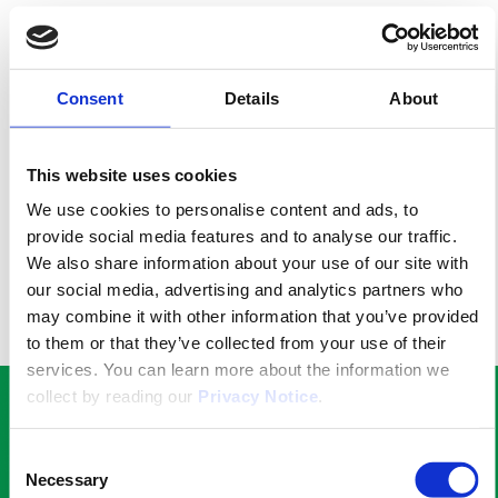
CSR
Walden Group’s 2025 Corporate
Social Responsibility report is out
Consent
Details
About
Read Walden Group’s 2025
Corporate Social Responsibility
(CSR) Report which contains data
This website uses cookies
about the group’s emissions,
We use cookies to personalise content and ads, to
environmental act...
provide social media features and to analyse our traffic.
10th September 2025
We also share information about your use of our site with
our social media, advertising and analytics partners who
may combine it with other information that you’ve provided
View More
to them or that they’ve collected from your use of their
services. You can learn more about the information we
collect by reading our
Privacy Notice
.
Newsletter
Abonnieren Sie unseren
Consent
Necessary
Newsletter, um über die
Selection