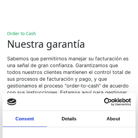
Order to Cash
Nuestra garantía
Sabemos que permitirnos manejar su facturación es
una señal de gran confianza. Garantizamos que
todos nuestros clientes mantienen el control total de
sus procesos de facturación y pago, y que
gestionamos el proceso “order-to-cash” de acuerdo
con sus instrucciones. Estamos aquí para gestionar
su cadena de suministro farmacéutica y permitirle
centrarse en el desarrollo de su propio negocio.
Servicios financieros/"order-to-cash"
Consent
Details
About
Liberación del producto