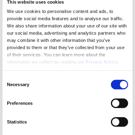
This website uses cookies
Gestión de importación/exportación
We use cookies to personalise content and ads, to
Servicio de atención al cliente
provide social media features and to analyse our traffic.
We also share information about your use of our site with
Gestión de retirada de producto
our social media, advertising and analytics partners who
may combine it with other information that you’ve
Gestión de devoluciones
provided to them or that they’ve collected from your use
of their services. You can learn more about the
Informes
information we collect by reading our
Privacy Notice
.
Consent
The Latest at Movianto
Necessary
Selection
Preferences
Statistics