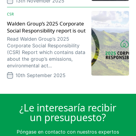
13th November 2025
CSR
Walden Group’s 2025 Corporate
Social Responsibility report is out
Read Walden Group’s 2025
Corporate Social Responsibility
(CSR) Report which contains data
about the group’s emissions,
environmental act...
10th September 2025
¿Le interesaría recibir
un presupuesto?
Póngase en contacto con nuestros expertos