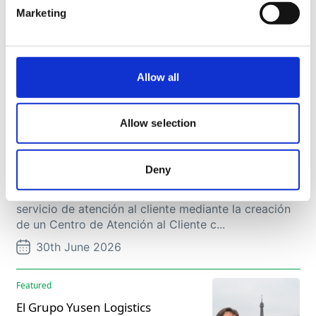
Marketing
Allow all
Allow selection
Featured
Cómo Movianto España reestructuró con éxito su
Deny
servicio de atención al cliente
Descubre cómo Movianto España transformó su
servicio de atención al cliente mediante la creación
de un Centro de Atención al Cliente c...
30th June 2026
Featured
El Grupo Yusen Logistics