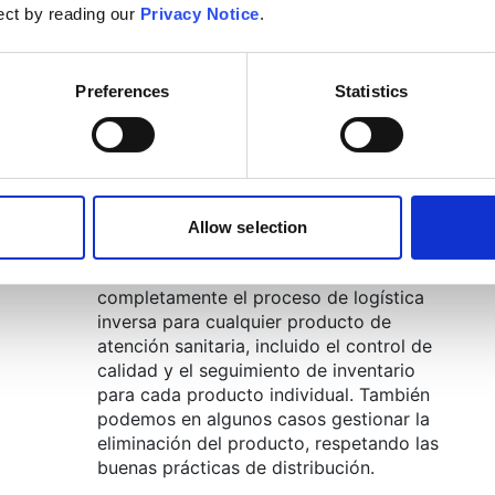
Las líneas de selección también se
lect by reading our
Privacy Notice
.
mantienen a ciertas temperaturas para
aquellos productos farmacéuticos que
pueden ser sensibles a la temperatura.
Preferences
Statistics
eb
Gestión de devoluciones
de
A veces, los productos farmacéuticos o
sanitarios deben devolverse al
fabricante. Ya sea por un retiro del
Allow selection
er
mercado u otra razón, Movianto tiene la
es
capacidad de administrar
completamente el proceso de logística
inversa para cualquier producto de
atención sanitaria, incluido el control de
calidad y el seguimiento de inventario
para cada producto individual. También
podemos en algunos casos gestionar la
eliminación del producto, respetando las
buenas prácticas de distribución.