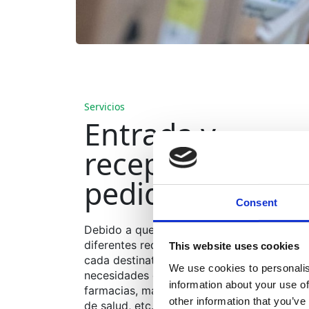
Servicios
Entrada y
recepción de
pedidos
Consent
Debido a que cada producto sanitario tien
diferentes requisitos de almacenamiento, y
This website uses cookies
cada destinatario final tiene diferentes
We use cookies to personalis
necesidades de entrega (hospitales,
information about your use of
farmacias, mayoristas, laboratorios, centro
other information that you’ve
de salud, etc.) hemos desarrollado múltipl