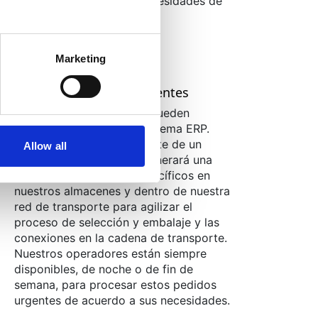
solicitud específica de necesidades de
apoyo.
Marketing
Gestión de pedidos urgentes
Los pedidos urgentes se pueden
contabilizar en nuestro sistema ERP.
Introducir un pedido urgente de un
Allow all
producto farmacéutico generará una
cascada de procesos específicos en
nuestros almacenes y dentro de nuestra
red de transporte para agilizar el
proceso de selección y embalaje y las
conexiones en la cadena de transporte.
Nuestros operadores están siempre
disponibles, de noche o de fin de
semana, para procesar estos pedidos
urgentes de acuerdo a sus necesidades.