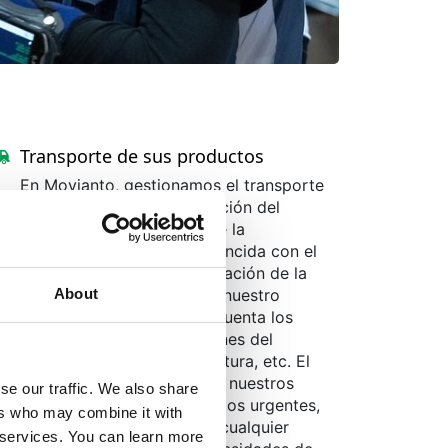
Transporte de sus productos
En Movianto, gestionamos el transporte
directamente tras la recepción del
pedido para garantizar que la
preparación del pedido coincida con el
plan de salida. La determinación de la
About
ruta está determinada por nuestro
sistema ERP, teniendo en cuenta los
destinos, las especificaciones del
cliente, el peso, la temperatura, etc. El
pedido manual es parte de nuestros
se our traffic. We also share
procesos de gestión, pedidos urgentes,
ers who may combine it with
pedidos internacionales o cualquier
r services. You can learn more