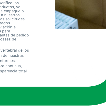
erifica los
roductos, ya
 de empaque o
 a nuestros
s solicitudes.
leados
viación e
s para
pautas de pedido
scasez de
vertebral de los
n de nuestras
informes,
ra continua,
sparencia total