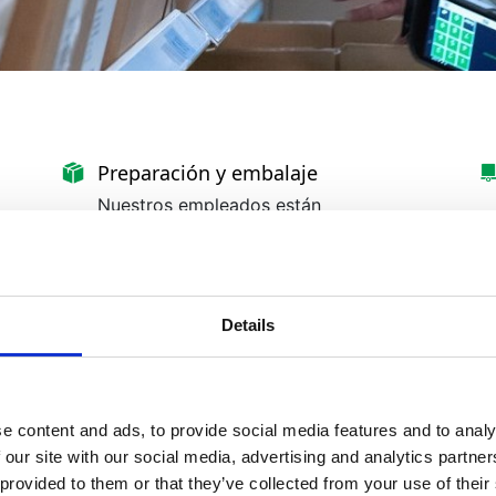
Preparación y embalaje
Nuestros empleados están
especialmente capacitados por sector
sanitario y por canal de distribución
para verificar cada pedido, analizando
cuidadosamente cada línea para
Details
verificar su consistencia. En la línea de
preparación, nuestros empleados
e
cumplen con los más altos estándares
de calidad a medida que empaquetan
los pedidos, con controles de peso,
e content and ads, to provide social media features and to analy
escaneo de matriz de datos y control
 our site with our social media, advertising and analytics partn
s
visual de todos los productos en efecto.
 provided to them or that they’ve collected from your use of thei
es