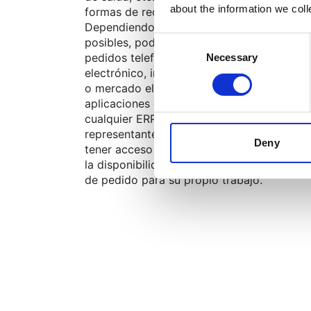
about the information we col
formas de recibir y gestionar sus pedidos.
Dependiendo de los múltiples canales
Consent
posibles, podemos recibir y gestionar
pedidos telefónicos, pedidos por correo
Necessary
Selection
electrónico, intercambios mediante EDI, w
o mercado electrónico, interfaz de
aplicaciones de ventas externas, todo des
cualquier ERP (SAP u otros). Sus
representantes de ventas también pueden
Deny
tener acceso especial a nuestro sistema, v
la disponibilidad del producto y las unidad
de pedido para su propio trabajo.