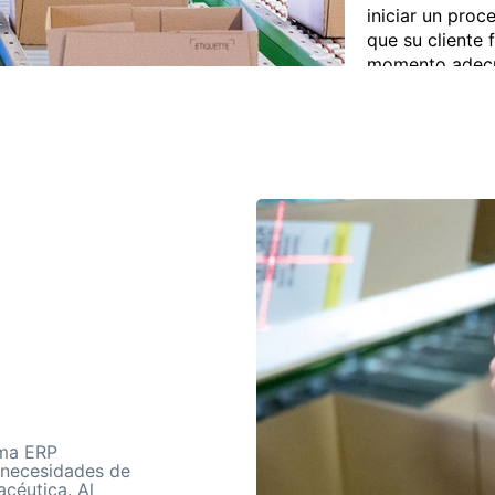
iniciar un proc
que su cliente 
momento adecu
ema ERP
 necesidades de
acéutica. Al