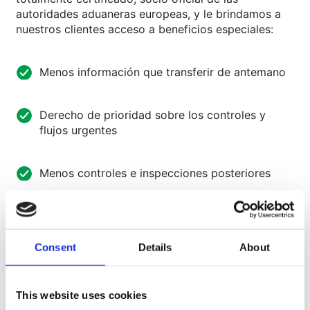
autoridades aduaneras europeas, y le brindamos a
nuestros clientes acceso a beneficios especiales
:
Menos información que transferir de antemano
Derecho de prioridad sobre los controles y
flujos urgentes
Menos controles e inspecciones posteriores
Una garantía de comprensión y cumplimiento de
la normativa local (europea o mundial)
Consent
Details
About
Aduaneras
This website uses cookies
Acceso al mercado