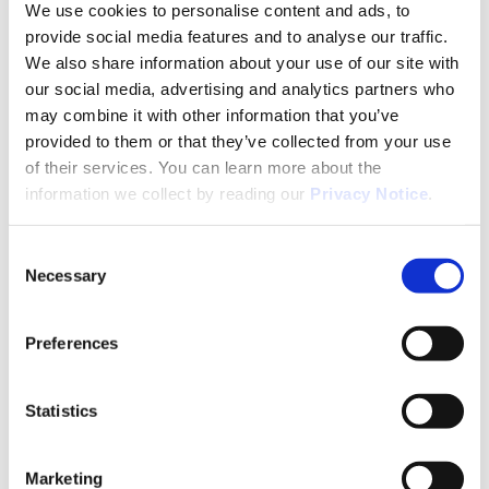
We use cookies to personalise content and ads, to
sanitario en Europa
provide social media features and to analyse our traffic.
We also share information about your use of our site with
Gracias a nuestro estatus de OEA, podemos servir
our social media, advertising and analytics partners who
como punto de acceso para los clientes con sede
may combine it with other information that you’ve
internacional a los mercados sanitarios europeos.
provided to them or that they’ve collected from your use
Países Bajos, Francia y Bélgica pueden actuar como
of their services. You can learn more about the
dicho punto de acceso, dependiendo de sus
information we collect by reading our
Privacy Notice
.
necesidades.
Consent
Necessary
Selection
Preferences
Statistics
Marketing