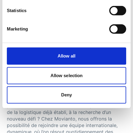
Statistics
Marketing
Allow all
Movianto
Carrière en logistique
pharmaceutique
Allow selection
Êtes-vous prêt à entamer votre carrière dans les
Deny
services de la chaîne d’approvisionnement
des
produits
de santé ? Ou êtes-vous un professionnel
de la logistique déjà établi, à la recherche d’un
nouveau défi ? Chez
Movianto
, nous offrons la
possibilité de rejoindre une équipe international
e
,
dynamique
,
où l’on
résout quotidiennement des