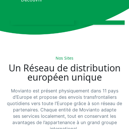
pharmaceutique et
solutions de chaîn
services de stockage
d'approvisionnem
Tout découvrir
Tout découvrir
Nos Sites
Un Réseau de distribution
européen unique
Movianto
est présent physiquement dans 11 pays
d’Europe et propose des envois transfrontaliers
quotidiens vers toute l’Europe grâce à s
on
réseau
de
partenaires. Chaque entité
de
Movianto
adapte
ses
services
localement
, tout en conservant les
avantages de l’appartenance à un grand groupe
international.