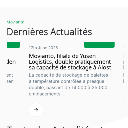
Movianto
Dernières Actualités
17th June 2026
1s
cs
Movianto, filiale de Yusen
N
 Walden
Logistics, double pratiquement
n
sa capacité de stockage à Alost
l
gement
La capacité de stockage de palettes
No
e Yusen
à température contrôlée a presque
im
doublé, passant de 14 000 à 25 000
.
emplacements.