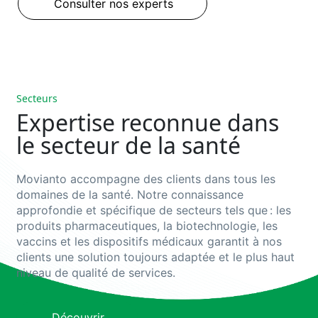
Consulter nos experts
Secteurs
Expertise reconnue dans
le secteur de la santé
Movianto
accompagne
des clients dans
tous les
domaines
de la santé
. Notre connaissance
approfondie et spécifique de secteurs tels que
:
les
produits pharmaceutiques, la biotechnologie, les
vaccins et les dispositifs médicaux garantit à nos
Produits
clients
une solutio
n toujours adaptée et
le plus haut
pharmaceutiques
Biotechnolo
niveau de qualité de services.
Chaîne
Logistique
d'approvisionnement
biotechnologique 
Découvrir