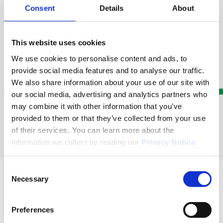
des commandes, à la remise au transport ainsi qu’à
Consent
Details
About
des services plus spécialisés tels que la sérialisation, la
gestion des douanes et l’encaissement des factures.
Conseil en
This website uses cookies
logistique
Stockag
pharmaceutique
Pharmac
Découvrir
We use cookies to personalise content and ads, to
provide social media features and to analyse our traffic.
En savoir plus
En sav
We also share information about your use of our site with
our social media, advertising and analytics partners who
may combine it with other information that you’ve
provided to them or that they’ve collected from your use
of their services. You can learn more about the
information we collect by reading our
Privacy Notice
.
Consent
Necessary
Selection
Preferences