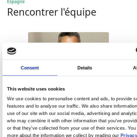
Espagne
Rencontrer l'équipe
Consent
Details
A
This website uses cookies
We use cookies to personalise content and ads, to provide s
features and to analyse our traffic. We also share informatio
use of our site with our social media, advertising and analyti
José Luis Hurtado
who may combine it with other information that you’ve provi
or that they’ve collected from your use of their services. You
Directeur Général Movianto
more about the information we collect by reading our
Privacy
Espagne