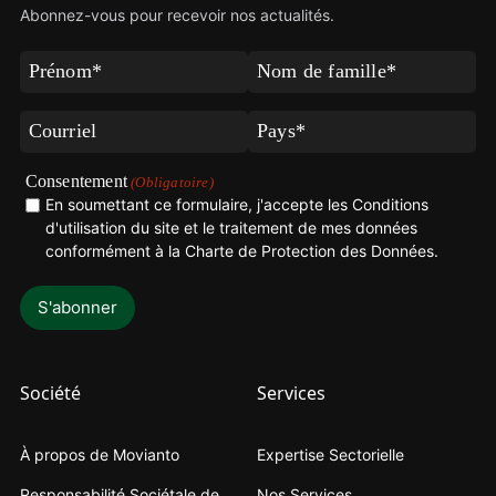
Abonnez-vous pour recevoir nos actualités.
Prénom
Nom
de
(Obligatoire)
famille
Courriel
Pays
(Obligatoire)
(Obligatoire)
(Obligatoire)
Consentement
(Obligatoire)
En soumettant ce formulaire, j'accepte les Conditions
d'utilisation du site et le traitement de mes données
conformément à la
Charte de Protection des Données
.
Société
Services
À propos de Movianto
Expertise Sectorielle
Responsabilité Sociétale de
Nos Services