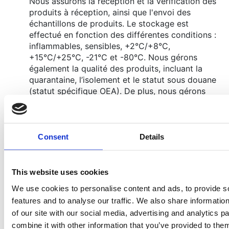
Nous assurons la réception et la vérification des
produits à réception, ainsi que l'envoi des
échantillons de produits. Le stockage est
effectué en fonction des différentes conditions :
inflammables, sensibles, +2°C/+8°C,
+15°C/+25°C, -21°C et -80°C. Nous gérons
également la qualité des produits, incluant la
quarantaine, l’isolement et le statut sous douane
(statut spécifique OEA). De plus, nous gérons
les retraits, rappels et blocages de lots.
Consultez notre page Stockage Pharmaceutique
Consent
Details
Préparation de commandes
Nous gérons différents types de préparation en
fonction des conditions de conservation : froid,
This website uses cookies
ambiant, +15°C/+25°C, sensible. Nous
préparons les colis détails et standards,
We use cookies to personalise content and ads, to provide s
manuellement ou automatiquement en fonction
features and to analyse our traffic. We also share informatio
du niveau d’automatisation (chaînes
of our site with our social media, advertising and analytics 
automatisées, gestion en gare, GTP…).
combine it with other information that you’ve provided to them