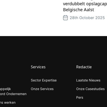
verdubbelt opslagcapa
Belgische Aalst
28th October 2025
Services
Redactie
Sector Expertise
Laatste Nieuws
ppelijk
Onze Services
Onze Casestudies
oord Ondernemen
Pers
ons werken