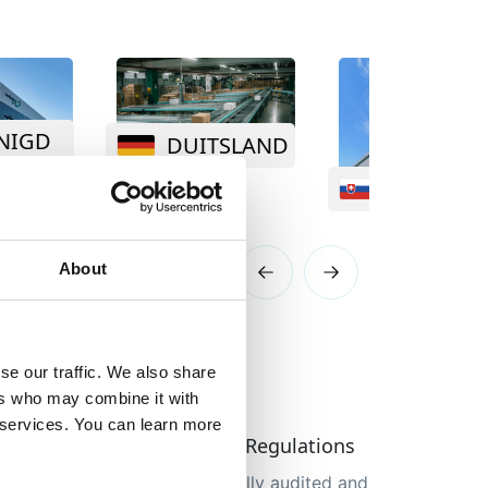
SLAND
SLOWAKIJE
ZWITSER
About
se our traffic. We also share
ers who may combine it with
r services. You can learn more
Compliance with Local Regulations
Our facilities are individually audited and