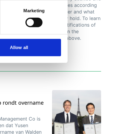
certified by local authorities according
Marketing
to which services they offer and what
level of certifications they hold. To learn
more about individual certifications of
each entity, please click on the
individual country pages above.
Allow all
p rondt overname
 Management Co is
en dat Yusen
ername van Walden