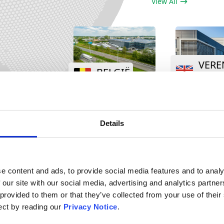
View All
VERENIGD
DUIT
ELGIË
KONINKRIJK
Details
e content and ads, to provide social media features and to analy
 our site with our social media, advertising and analytics partn
 provided to them or that they’ve collected from your use of thei
GDP & GMP Compliance
lect by reading our
Privacy Notice
.
ot
All storage processes, associated