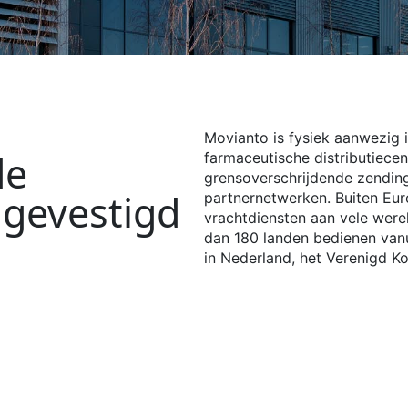
Movianto is fysiek aanwezig 
de
farmaceutische distributiecen
grensoverschrijdende zendin
 gevestigd
partnernetwerken. Buiten Eu
vrachtdiensten aan vele were
dan 180 landen bedienen vanu
in Nederland, het Verenigd Kon