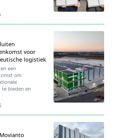
5
luiten
enkomst voor
eutische logistiek
ten een
komst om
ationale
k te bieden en
5
 Movianto