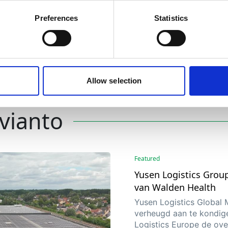
logistics procedures, and staff training
Preferences
Statistics
s
are designed to comply with GxP
h
guidelines. You can learn more about the
GxP qualifications of our individual
facilities by clicking on the country
pages above.
Allow selection
vianto
Featured
Yusen Logistics Grou
van Walden Health
Yusen Logistics Global
verheugd aan te kondig
Logistics Europe de ov