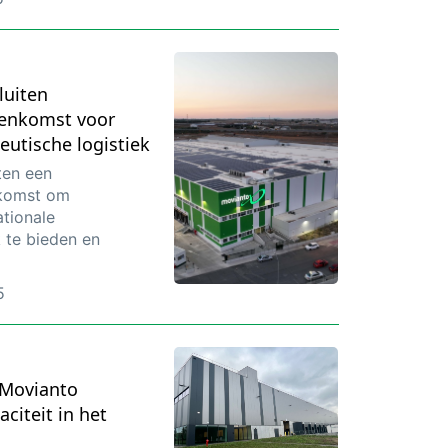
luiten
enkomst voor
eutische logistiek
ten een
komst om
ationale
k te bieden en
5
 Movianto
citeit in het