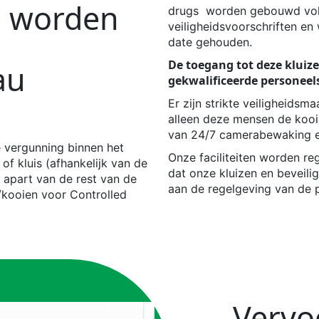
s
worden
drugs
worden
gebouwd vol
veiligheidsvoorschriften e
date gehouden.
De toegang tot deze kluize
au
gekwalificeerde personeel
Er zijn strikte veiligheidsm
alleen deze mensen de kooi
van 24/7 camerabewaking 
le vergunning
binnen het
Onze faciliteiten worden r
f kluis (afhankelijk van de
dat onze kluizen en beveili
apart
van de rest van de
aan de regelgeving van de pl
n/kooien voor
Controlled
Vervo