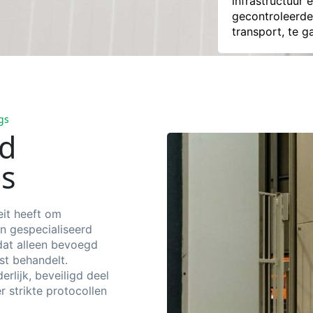
infrastructuur 
gecontroleerde 
transport, te g
gs
rd
es
eit heeft om
en gespecialiseerd
dat alleen
bevoegd
st behandelt.
rlijk, beveiligd deel
 strikte protocollen