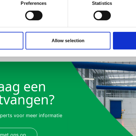
Preferences
Statistics
Allow selection
raag een
ntvangen?
erts voor meer informatie
met ons op