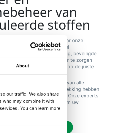
ebeheer van
uleerde stoffen
ie controlled drugs van en naar onze
voeren zijn precies voor dit doel
 met GPS-tracering indien nodig, beveiligde
 en andere middelen om ervoor te zorgen
About
n veilig op het juiste moment op de juiste
afgeleverd.
 ook ervaring met het beheer van alle
en en vergunningen die betrekking hebben
se our traffic. We also share
 export van controlled drugs. Onze experts
ers who may combine it with
eren over de beste manieren om uw
n te beveiligen.
r services. You can learn more
rmatie over onze diensten