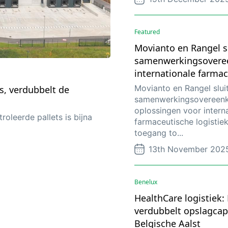
Featured
Movianto en Rangel s
samenwerkingsovere
internationale farmac
Movianto en Rangel slui
s, verdubbelt de
samenwerkingsovereen
oplossingen voor intern
oleerde pallets is bijna
farmaceutische logistie
toegang to...
13th November 202
Benelux
HealthCare logistiek:
verdubbelt opslagcapa
Belgische Aalst