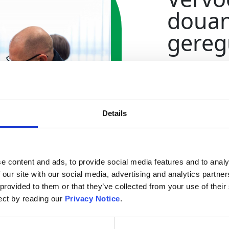
douan
gereg
De voertuigen d
faciliteiten ver
gekwalificeerd,
sloten, alarmen
Details
dat de producte
plaats worden 
Movianto heeft
douanedocument
e content and ads, to provide social media features and to analy
op de import en
 our site with our social media, advertising and analytics partn
kunnen u advis
toeleveringskete
 provided to them or that they’ve collected from your use of thei
lect by reading our
Privacy Notice
.
Meer info