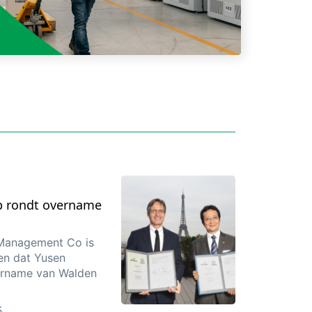
p rondt overname
 Management Co is
en dat Yusen
ername van Walden
5