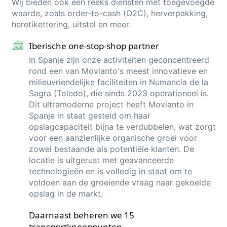
Wij bieden ook een reeks diensten met toegevoegde
waarde, zoals order-
to
-cash (O2C),
herverpakking
,
heretikettering
, uitstel en meer.
Iberische one-stop-shop partner
In Spanje zijn onze activiteiten geconcentreerd
rond een van Movianto's meest innovatieve en
milieuvriendelijke faciliteiten in Numancia de la
Sagra (Toledo), die sinds 2023 operationeel is.
Dit ultramoderne project heeft Movianto in
Spanje in staat gesteld om haar
opslagcapaciteit bijna te verdubbelen, wat zorgt
voor een aanzienlijke organische groei voor
zowel bestaande als potentiële klanten. De
locatie is uitgerust met geavanceerde
technologieën en is volledig in staat om te
voldoen aan de groeiende vraag naar gekoelde
opslag in de markt.
Daarnaast beheren we 15
transportknooppunten