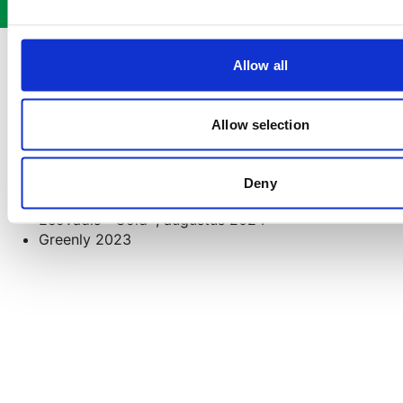
Allow all
Onze
certificaten
:
ISO 9001
GDPs (
Medicijnen, Medische apparatuur en
Allow selection
toestellen, Gecontroleerde Medicijnen,
Diergezondheidszorg, en meer
)
GMPs
Deny
WDA
EcoVadis “ Gold ”, augustus 2024
Greenly 2023