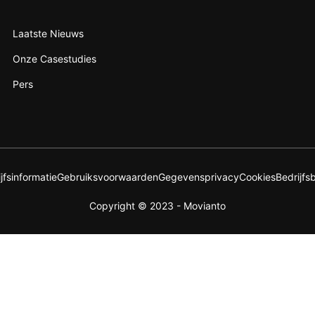
Laatste Nieuws
Onze Casestudies
Pers
jfsinformatie
Gebruiksvoorwaarden
Gegevensprivacy
Cookies
Bedrijfs
Copyright © 2023 - Movianto