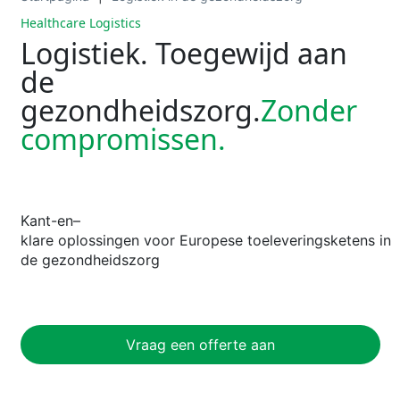
Healthcare Logistics
Logistiek. Toegewijd aan
de
gezondheidszorg.
Zonder
compromissen.
Kant-
en
–
klare
oplossingen
voor
Europese
toeleveringsketens
in
de
gezondheidszorg
Vraag een offerte aan