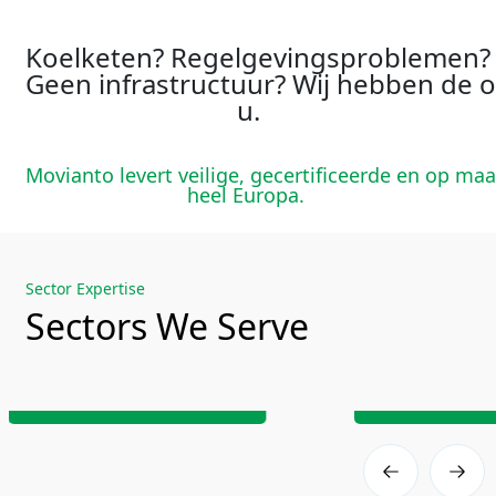
Koelketen
?
Regelgevingsproblemen
?
Geen
infrastructuur
?
Wij
hebben
de
o
u.
Movianto
levert
veilige
,
gecertificeerde
en
op
maa
heel Europa.
Sector Expertise
Sectors We Serve
Pharmaceuticals
Biotech
Pharmaceuticals
Lea