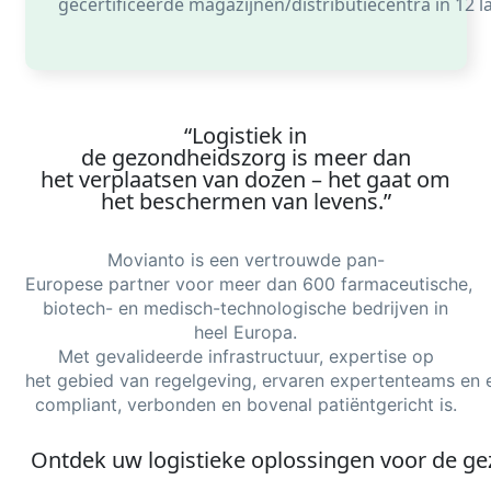
gecertificeerde magazijnen/distributiecentra in
12 l
“Logistiek
in
de
gezondheidszorg
is
meer
dan
het
verplaatsen
van dozen – het
gaat
om
het
beschermen
van
levens
.”
Movianto is
een
vertrouwde
pan-
Europese
partner
voor
meer
dan
600
farmaceutische
,
biotech-
en
medisch-technologische
bedrijven
in
heel Europa.
Met
gevalideerde
infrastructuur
,
expertise
op
het
gebied
van
regelgeving
,
ervaren
expertenteams
en
compliant,
verbonden
en
bovenal
patiëntgericht
is.
Ontdek
uw
logistieke
oplossingen
voor
de
ge