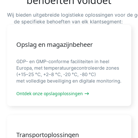
behoeften voldoet
Wij
bieden
uitgebreide
logistieke
oplossingen
voor
de
g
de
specifieke
behoeften
van elk
klantsegment
:
Opslag en magazijnbeheer
GDP-
en
GMP-
conforme
faciliteiten
in heel
Europa, met
temperatuurgecontroleerde
zones
(+15–25 °C, +2–8 °C, -20 °C, -80 °C)
met
volledige
beveiliging
en
digitale
monitoring
.
Ontdek onze opslagoplossingen
Transportoplossingen